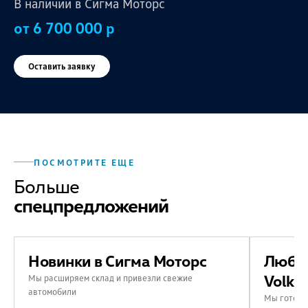
В наличии в Сигма Моторс
от 6 700 000 р
Оставить заявку
ПОСМОТРИТЕ ЕЩЕ
Больше
спецпредложений
Новинки в Сигма Моторс
Любой
Volks
Мы расширяем склад и привезли свежие
автомобили
Мы готовы 