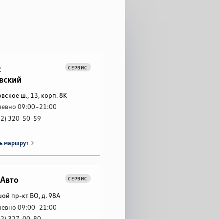
с
СЕРВИС
вский
вское ш., 13, корп. 8К
евно 09:00–21:00
12) 320-50-59
ь маршрут
 Авто
СЕРВИС
ой пр-кт ВО, д. 98А
евно 09:00–21:00
12) 327-00-80