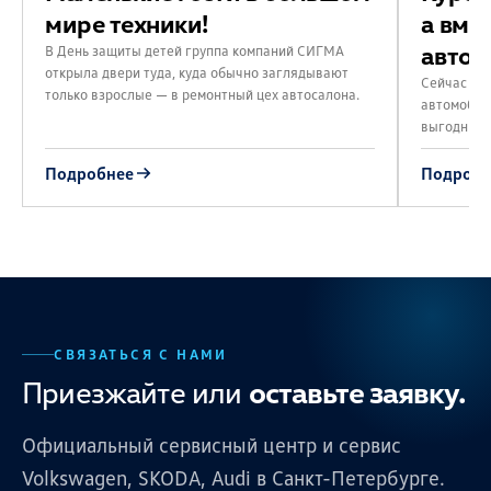
мире техники!
а вмес
авто
В День защиты детей группа компаний СИГМА
открыла двери туда, куда обычно заглядывают
Сейчас то
только взрослые — в ремонтный цех автосалона.
автомобил
выгодных 
Подробнее
Подробн
СВЯЗАТЬСЯ С НАМИ
Приезжайте или
оставьте заявку.
Официальный сервисный центр и сервис
Volkswagen, SKODA, Audi в Санкт-Петербурге.