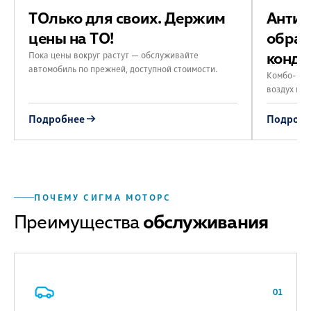
ТОлько для своих. Держим
Антиб
цены на ТО!
обраб
конди
Пока цены вокруг растут — обслуживайте
автомобиль по прежней, доступной стоимости.
Комбо-пре
воздух в с
Подробнее
Подробн
ПОЧЕМУ СИГМА МОТОРС
Преимущества
обслуживания
01