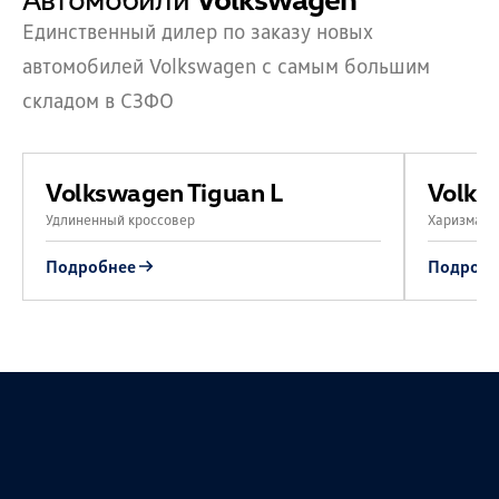
Единственный дилер по заказу новых
автомобилей Volkswagen с самым большим
складом в СЗФО
Volkswagen Tiguan L
Volks
Удлиненный кроссовер
Харизмати
Подробнее
Подробн