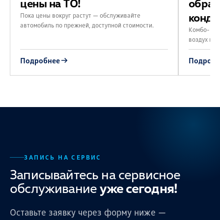
цены на ТО!
обраб
конди
Пока цены вокруг растут — обслуживайте
автомобиль по прежней, доступной стоимости.
Комбо-пре
воздух в с
Подробнее
Подробн
ЗАПИСЬ НА СЕРВИС
Записывайтесь на сервисное
обслуживание
уже сегодня!
Оставьте заявку через форму ниже —